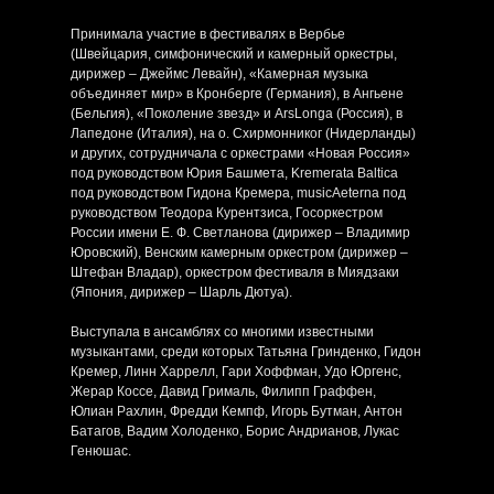
Принимала участие в фестивалях в Вербье
(Швейцария, симфонический и камерный оркестры,
дирижер – Джеймс Левайн), «Камерная музыка
объединяет мир» в Кронберге (Германия), в Ангьене
(Бельгия), «Поколение звезд» и ArsLonga (Россия), в
Лапедоне (Италия), на о. Схирмонниког (Нидерланды)
и других, сотрудничала с оркестрами «Новая Россия»
под руководством Юрия Башмета, Kremerata Baltica
под руководством Гидона Кремера, musicAeterna под
руководством Теодора Курентзиса, Госоркестром
России имени Е. Ф. Светланова (дирижер – Владимир
Юровский), Венским камерным оркестром (дирижер –
Штефан Владар), оркестром фестиваля в Миядзаки
(Япония, дирижер – Шарль Дютуа).
Выступала в ансамблях со многими известными
музыкантами, среди которых Татьяна Гринденко, Гидон
Кремер, Линн Харрелл, Гари Хоффман, Удо Юргенс,
Жерар Коссе, Давид Грималь, Филипп Граффен,
Юлиан Рахлин, Фредди Кемпф, Игорь Бутман, Антон
Батагов, Вадим Холоденко, Борис Андрианов, Лукас
Генюшас.