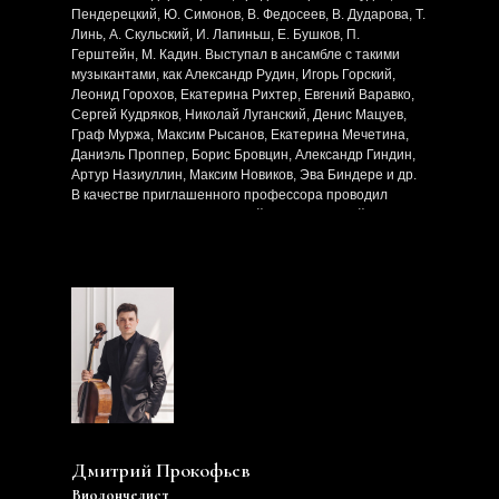
Пендерецкий, Ю. Симонов, В. Федосеев, В. Дударова, Т.
Линь, А. Скульский, И. Лапиньш, Е. Бушков, П.
Герштейн, М. Кадин. Выступал в ансамбле с такими
музыкантами, как Александр Рудин, Игорь Горский,
Леонид Горохов, Екатерина Рихтер, Евгений Варавко,
Сергей Кудряков, Николай Луганский, Денис Мацуев,
Граф Муржа, Максим Рысанов, Екатерина Мечетина,
Даниэль Проппер, Борис Бровцин, Александр Гиндин,
Артур Назиуллин, Максим Новиков, Эва Биндере и др.
В качестве приглашенного профессора проводил
мастер-классы в Оксфордской виолончельной школе
(Великобритания).
Дмитрий Прокофьев
Виолончелист