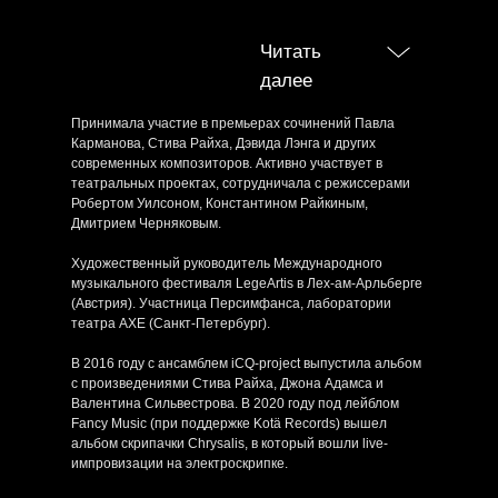
Читать
далее
Принимала участие в премьерах сочинений Павла
Карманова, Стива Райха, Дэвида Лэнга и других
современных композиторов. Активно участвует в
театральных проектах, сотрудничала с режиссерами
Робертом Уилсоном, Константином Райкиным,
Дмитрием Черняковым.
Художественный руководитель Международного
музыкального фестиваля LegeArtis в Лех-ам-Арльберге
(Австрия). Участница Персимфанса, лаборатории
театра АХЕ (Санкт-Петербург).
В 2016 году с ансамблем iCQ-project выпустила альбом
с произведениями Стива Райха, Джона Адамса и
Валентина Сильвестрова. В 2020 году под лейблом
Fancy Music (при поддержке Kotä Records) вышел
альбом скрипачки Chrysalis, в который вошли live-
импровизации на электроскрипке.