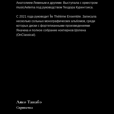
Анатолием Левиным и другими. Выступала с оркестром
musicAeterna под руководством Теодора Курентзиса.
С 2021 года руководит Île Thélème Ensemble. Записала
несколько сольных монографических альбомов, среди
которых диски с фортепианными произведениями
Яначека и полное собрание ноктюрнов Шопена
(OnClassical).
Аяко Танабэ
Скрипачка