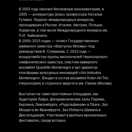
В 2003 году окончил Московскую консерваторию, в
2005 — аспирантуру (класс профессора Натальи
Гутман). Лауреат международных конкурсов,
проходивших в России, Италии, Австрии, Польше,
Хорватии, в том числе Международного конкурса им.
П.И. Чайковского.
В 2000–2015 годах — солист Государственного
камерного оркестра «Виртуозы Москвы» под
руководством В. Спивакова. С 2015 года —
концертмейстер группы виолончелей Черногорского
симфонического оркестра, участник камерного
ансамбля Quartetto Montenegro и арт-директор
платформы культурных инноваций «Ars-Industria
Montenegro». Входил в состав ансамбля Kotor-Art Trio
(Черногория) и струнного квартета им. Глинки (Москва).
Выступал на таких престижных площадках, как
Аудитория Лувра, филармонические залы Парижа,
Берлина, Люксембурга, «Рудольфинум» в Праге, Зал
Моцарта во Франкфурте, Зал Роберта Шумана в
Дюссельдорфе. Участвовал в крупных музыкальных
фестивалях, среди которых