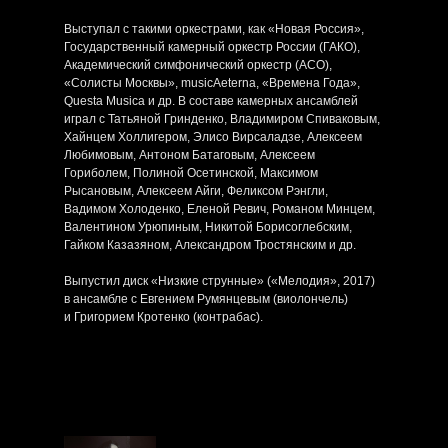
Выступал с такими оркестрами, как «Новая Россия»,
Государственный камерный оркестр России (ГАКО),
Академический симфонический оркестр (АСО),
«Солисты Москвы», musicAeterna, «Времена Года»,
Questa Musica и др. В составе камерных ансамблей
играл с Татьяной Гринденко, Владимиром Спиваковым,
Хайнцем Холлигером, Элисо Вирсаладзе, Алексеем
Любимовым, Антоном Батаговым, Алексеем
Гориболем, Полиной Осетинской, Максимом
Рысановым, Алексеем Айги, Феликсом Рэнгли,
Вадимом Холоденко, Еленой Ревич, Романом Минцем,
Валентином Урюпиным, Никитой Борисоглебским,
Гайком Казазяном, Александром Тростянским и др.
Выпустил диск «Низкие струнные» («Мелодия», 2017)
в ансамбле с Евгением Румянцевым (виолончель)
и Григорием Кротенко (контрабас).