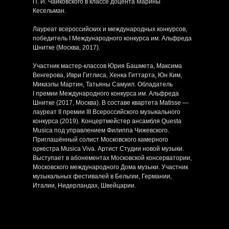
П. И. Чайковского в классе доцента Марины
Кесельман.
Лауреат всероссийских и международных конкурсов,
победитель I Международного конкурса им. Альфреда
Шнитке (Москва, 2017).
Участник мастер-классов Юрия Башмета, Максима
Венгерова, Иври Гитлиса, Хенка Гиттарта, Юн Ким,
Микаэлы Мартин, Татьяны Самуил. Обладатель
I премии Международного конкурса им. Альфреда
Шнитке (2017, Москва). В составе квартета Matisse —
лауреат II премии III Всероссийского музыкального
конкурса (2019). Концертмейстер ансамбля Questa
Musica под управлением Филиппа Чижевского.
Приглашённый солист Московского камерного
оркестра Musica Viva. Артист Студии новой музыки.
Выступает в абонементах Московской консерватории,
Московского международного Дома музыки. Участник
музыкальных фестивалей в Бельгии, Германии,
Италии, Нидерландах, Швейцарии.