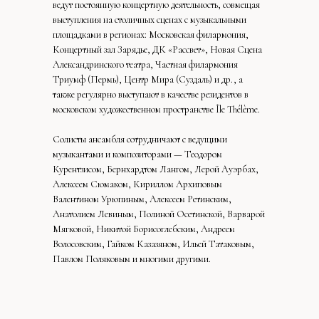
ведут постоянную концертную деятельность, совмещая
выступления на столичных сценах с музыкальными
площадками в регионах: Московская филармония,
Концертный зал Зарядье, ДК «Рассвет», Новая Сцена
Александринского театра, Частная филармония
Триумф (Пермь), Центр Мира (Суздаль) и др., а
также регулярно выступают в качестве резидентов в
московском художественном пространстве Île Thélème.
Солисты ансамбля сотрудничают с ведущими
музыкантами и композиторами — Теодором
Курентзисом, Бернхардтом Лангом, Лерой Ауэрбах,
Алексеем Сюмаком, Кириллом Архиповым
Валентином Урюпиным, Алексеем Ретинским,
Анатолием Левиным, Полиной Осетинской, Варварой
Мягковой, Никитой Борисоглебским, Андреем
Волосовским, Гайком Казазяном, Ильей Татаковым,
Павлом Поляковым и многими другими.