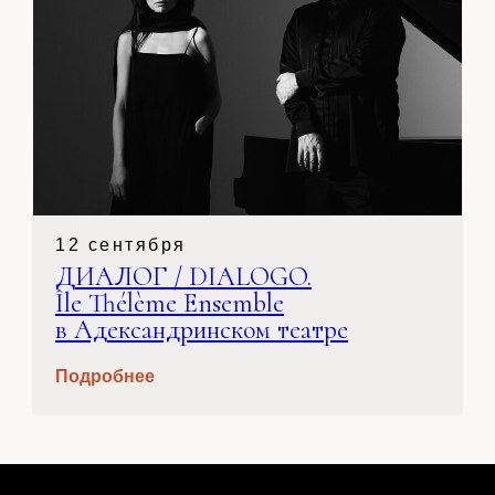
12 сентября
ДИАЛОГ / DIALOGO.
Île Thélème Ensemble
в Адександринском театре
Подробнее