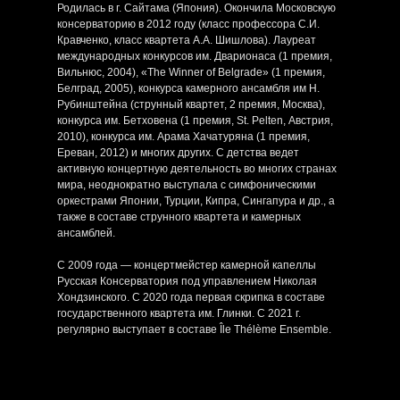
Родилась в г. Сайтама (Япония). Окончила Московскую
консерваторию в 2012 году (класс профессора С.И.
Кравченко, класс квартета А.А. Шишлова). Лауреат
международных конкурсов им. Дварионаса (1 премия,
Вильнюс, 2004), «The Winner of Belgrade» (1 премия,
Белград, 2005), конкурса камерного ансамбля им Н.
Рубинштейна (струнный квартет, 2 премия, Москва),
конкурса им. Бетховена (1 премия, St. Pelten, Австрия,
2010), конкурса им. Арама Хачатуряна (1 премия,
Ереван, 2012) и многих других. С детства ведет
активную концертную деятельность во многих странах
мира, неоднократно выступала с симфоническими
оркестрами Японии, Турции, Кипра, Сингапура и др., а
также в составе струнного квартета и камерных
ансамблей.
С 2009 года — концертмейстер камерной капеллы
Русская Консерватория под управлением Николая
Хондзинского. С 2020 года первая скрипка в составе
государственного квартета им. Глинки. С 2021 г.
регулярно выступает в составе Île Thélème Ensemble.