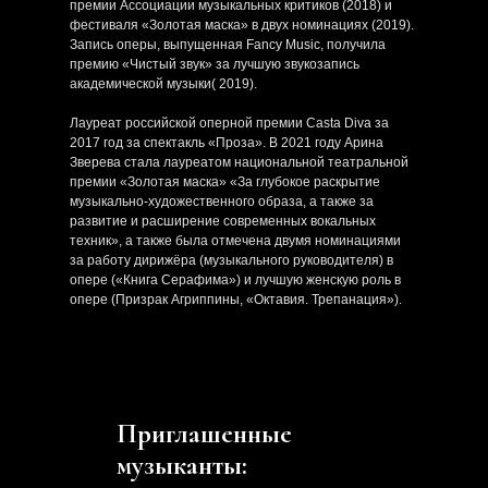
премии Ассоциации музыкальных критиков (2018) и
фестиваля «Золотая маска» в двух номинациях (2019).
Запись оперы, выпущенная Fancy Music, получила
премию «Чистый звук» за лучшую звукозапись
академической музыки( 2019).
Лауреат российской оперной премии Casta Diva за
2017 год за спектакль «Проза». В 2021 году Арина
Зверева стала лауреатом национальной театральной
премии «Золотая маска» «За глубокое раскрытие
музыкально-художественного образа, а также за
развитие и расширение современных вокальных
техник», а также была отмечена двумя номинациями
за работу дирижёра (музыкального руководителя) в
опере («Книга Серафима») и лучшую женскую роль в
опере (Призрак Агриппины, «Октавия. Трепанация»).
Приглашенные
музыканты: