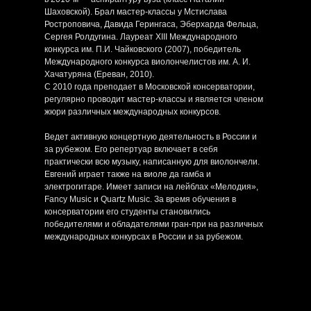
Шаховской). Брал мастер-классы у Мстислава
Ростроповича, Давида Герингаса, Эберхарда Фельца,
Сергея Ролдугина. Лауреат XIII Международного
конкурса им. П.И. Чайковского (2007), победитель
Международного конкурса виолончелистов им. А. И.
Хачатуряна (Ереван, 2010).
С 2010 года преподает в Московской консерватории,
регулярно проводит мастер-классы и является членом
жюри различных международных конкурсов.
Ведет активную концертную деятельность в России и
за рубежом. Его репертуар включает в себя
практически всю музыку, написанную для виолончели.
Евгений играет также на виоле да гамба и
электрогитаре. Имеет записи на лейблах «Мелодия»,
Fancy Music и Quartz Music. За время обучения в
консерватории его студенты становились
победителями и обладателями гран-при на различных
международных конкурсах в России и за рубежом.