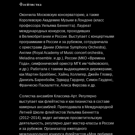
Флейтистка
Окончила Московскую консерваторию, а также
Королевскую Академию Музыки в Лондоне (класс
профессора Уильяма Беннетта). Лауреат
международных конкурсов, проходивших
в Великобритании и России. Выступает с концертными
программами в России и за рубежом, сотрудничала
с оркестрами Дании (Odense Symphony Orchestra),
Англии (Royal Academy of Music concert orchestra,
Meladina ensemble. и др.), России (МКО «Времена
Года», симфонический оркестр МГК им Чайковского,
и др.). Работала с такими выдающимися дирижерами,
как Мартин Браббинс, Хайнц Холлигер, Джейн Гловер,
Даниэль Баренбойм, Эдвард Гарднер, Симон Гауденс,
Франческо Паскалетти, Алиса Фирсова и др.
Солистка ансамбля Классика-Арт. Регулярно
выступает как флейтистка и как пианистка в составе
камерных ансамблей. Преподавала в Международной
Летней Школе флейтистов Уильяма Беннетта
(2012−2014), ведет активную просветительскую
деятельность, регулярно дает мастер-классы в России
и за рубежом. Организатор ежегодного
международного конкурса флейтистов «Моя любимая