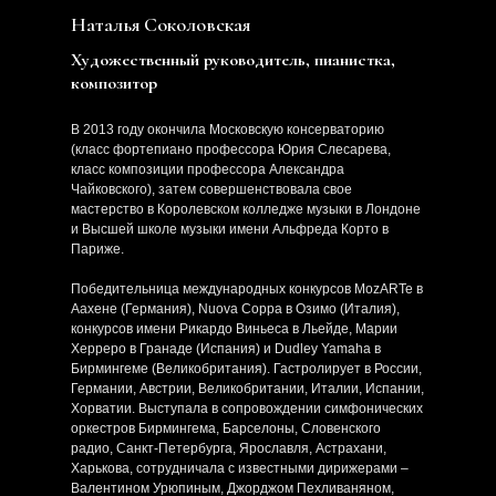
Наталья Соколовская
Художественный руководитель, пианистка,
композитор
В 2013 году окончила Московскую консерваторию
(класс фортепиано профессора Юрия Слесарева,
класс композиции профессора Александра
Чайковского), затем совершенствовала свое
мастерство в Королевском колледже музыки в Лондоне
и Высшей школе музыки имени Альфреда Корто в
Париже.
Победительница международных конкурсов MozARTe в
Аахене (Германия), Nuova Coppa в Озимо (Италия),
конкурсов имени Рикардо Виньеса в Льейде, Марии
Херреро в Гранаде (Испания) и Dudley Yamaha в
Бирмингеме (Великобритания). Гастролирует в России,
Германии, Австрии, Великобритании, Италии, Испании,
Хорватии. Выступала в сопровождении симфонических
оркестров Бирмингема, Барселоны, Словенского
радио, Санкт-Петербурга, Ярославля, Астрахани,
Харькова, сотрудничала с известными дирижерами –
Валентином Урюпиным, Джорджом Пехливаняном,