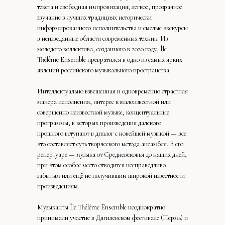
текста и свободная импровизация; легкое, прозрачное
звучание в лучших традициях исторически
информированного исполнительства и смелые экскурсы
в неизведанные области современных техник. Из
молодого коллектива, созданного в 2020 году, Île
Thélème Ensemble превратился в одно из самых ярких
явлений российского музыкального пространства.
Интеллектуально взвешенная и одновременно страстная
манера исполнения, интерес к малоизвестной или
совершенно неизвестной музыке, концептуальные
программы, в которых произведения далекого
прошлого вступают в диалог с новейшей музыкой — все
это составляет суть творческого метода ансамбля. В его
репертуаре — музыка от Средневековья до наших дней,
при этом особое место отводится несправедливо
забытым или ещё не получившим широкой известности
произведениям.
Музыканты Île Thélème Ensemble неоднократно
принимали участие в Дягилевском фестивале (Пермь) и