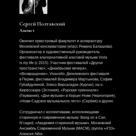
Сергей Полтавский
Альтист
Окончил оркестровый факультет и аспирантуру
Московской консерватории (класс Романа Балашова).
Организатор и художественный руководитель
фестиваля альтернативной альтовой музыки Viola
is my life (с 2015). Участник фестивалей «Другое
пространство», «Декабрьские вечера»,
«Возвращение», Vivacello, Дягилевского фестиваля
в Перми, фестивалей Владимира Мартынова, Софии
Губайдулиной, Элисо Вирсаладзе (Курган), на о.
Кюрессааре (Эстония), «Рурская триеннале»
(Германия), «Дни музыки» в Херцег-Нови (Черногория),
«Нови-Садское музыкальное лето» (Сербия) и других.
Сотрудничал с коллективами, исполняющими
старинную и современную музыку: Bang on a Can,
N’caged, «Академия старинной музыки», Московский
Ансамбль Современной Музыки (МАСМ), группа «4'33»
Алексея Айги.