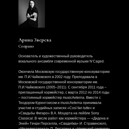
Арина Зверева
Сопрано
Основатель и художественный руководитель
вокального ансамбля современной музыки N’Caged.
Окончила Московскую государственную консерваторию
им. П.И.Чайковского в 2002 году. Преподавала в
Московской государственной консерватории им.
П.И.Чайковского (2005–2011). С сентября 2011 года –
приглашенный хормейстер, с марта 2012 по 2014 годы
– постоянный хормейстер musicAeterna. Вместе с
Теодором Курентзисом и musicAeterna принимала
участие в студийных записях «Così fan tutte» и
«Свадьбы Фигаро» В.А. Моцарта на лейбле Sony
Classical. В числе работ как хормейстера — «Дидона и
Эней» Генри Перселла, «Свадебка» И. Стравинского,
«Медеяматериал» П. Дюсапена и «Немецкий реквием»