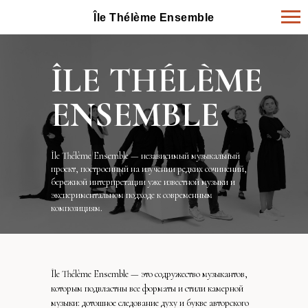
Île Thélème Ensemble
ÎLE THÉLÈME
ENSEMBLE
Île Thélème Ensemble — независимый музыкальный
проект, построенный на изучении редких сочинений,
бережной интерпретации уже известной музыки и
экспериментальном подходе к современным
композициям.
Île Thélème Ensemble — это содружество музыкантов,
которым подвластны все форматы и стили камерной
музыки: дотошное следование духу и букве авторского