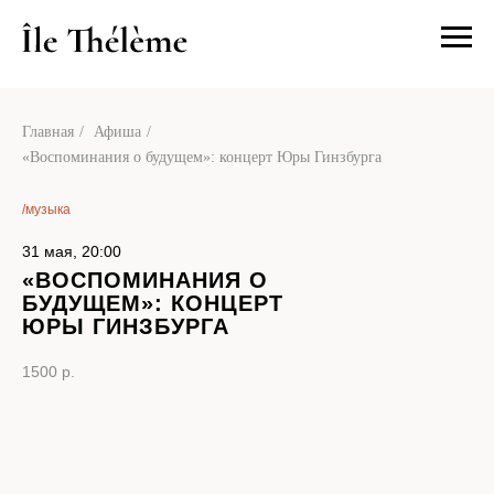
О нас
Посетит
Главная
/
Афиша
/
«Воспоминания о будущем»: концерт Юры Гинзбурга
/музыка
31 мая, 20:00
«ВОСПОМИНАНИЯ О
БУДУЩЕМ»: КОНЦЕРТ
ЮРЫ ГИНЗБУРГА
1500 р.