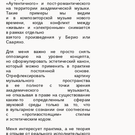
«Аутентичного» и пост-романтического
на территории академической музыки.
Такие примеры мы видим
и в композиторской музыке нового
времени, когда конфликт между
«живым» и «электронным» снимается
в рамках отдельно
взятого произведения у Берио или
Сааряхо.
Для меня важно не просто снять
оппозицию на уровне концепта,
но сформулировать эстетический канон,
который можно применить в практике
на постоянной основе.
Отрефлексировать картину
музыкального пространства
в ее полноте с точки зрения
академического музыканта,
не отказывая в праве на существование
каким-то определенным сферам
звуковой среды только за то, что
в вульгарном сознании они соотнесены
с «противостоящим» стилем
и эстетическим кодом.
Меня интересует практика, а не теория
в отрыве от реального исполнительского