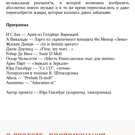
музыкальная реальность, в которой возможно вообразить
абсолютно новую музыку и в то же время переосмыслить и даже
переизобрести жанры, которые казались давно забытыми.
Программа
И.С.Бах — Ария из Голдберг Вариаций
А.Вивальди — Ларго из скрипичного концерта Фа Минор «Зима»
Жоскен Дюпре — «In te domini speravi»
Джон Доуленд — «Flow, my tears…»
Робер Де Висе — Suite D-Moll
Оскар Чилесотти — «Шесть Ренессансных пьес для лютни»
Арво Пярт — «Зеркало в Зеркале»
Юра Гинзбург — “Сs 133”, «тотем»
Луперсессия в технике К. Штокхаузена
Абель — “Prelude D-moll”
Anonimus — “Adoramus te”
Автор проекта — Юра Гинзбург (кларнеты, электроника).