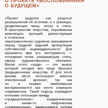
О ПРОЕКТЕ «ВОСПОМИНАНИЯ
О БУДУЩЕМ»
«Проект родился как резултат
размышлений об эстетике, и о границах,
разделяющих жанр, эпоху и стиль.
В пространстве искусства, пережившем
революции, мутаций, деконструкции
и тотальное
переосмысление художник оказываемся
перед трудной задачей артикуляции
собственной индивидуальности. Для
музыканта звук его инструмента —
отправная точка, указывающая стиль,
сферу художественного обитания.
Взлом этого «кода» — это вызов,
который сегодня все чаще бросают
традиционному искусству. И для этого
вызова часто используют именно
электронный арсенал, так как
он в первом приближении
воспринимается как нечто априорно
современное. Такой подход порождает
иллюзию оппозиции между
«традиционным» академическим
и каким-то мифическим
«современным», движущимися путями