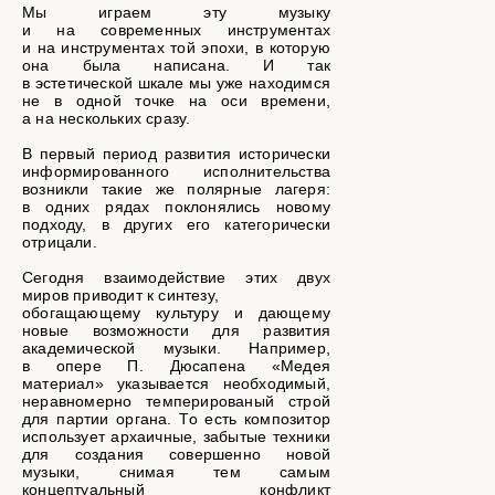
Мы играем эту музыку
и на современных инструментах
и на инструментах той эпохи, в которую
она была написана. И так
в эстетической шкале мы уже находимся
не в одной точке на оси времени,
а на нескольких сразу.
В первый период развития исторически
информированного исполнительства
возникли такие же полярные лагеря:
в одних рядах поклонялись новому
подходу, в других его категорически
отрицали.
Сегодня взаимодействие этих двух
миров приводит к синтезу,
обогащающему культуру и дающему
новые возможности для развития
академической музыки. Например,
в опере П. Дюсапена «Медея
материал» указывается необходимый,
неравномерно темперированый строй
для партии органа. То есть композитор
использует архаичные, забытые техники
для создания совершенно новой
музыки, снимая тем самым
концептуальный конфликт