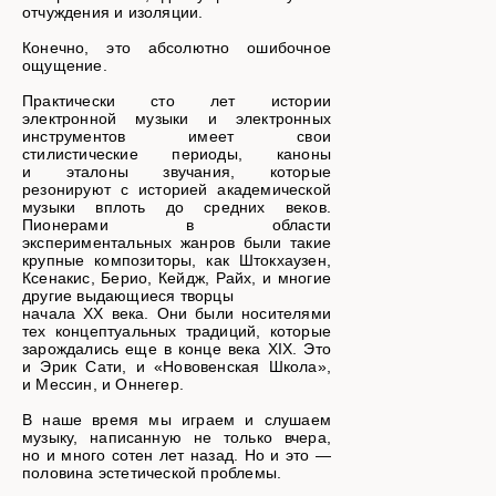
отчуждения и изоляции.
Конечно, это абсолютно ошибочное
ощущение.
Практически сто лет истории
электронной музыки и электронных
инструментов имеет свои
стилистические периоды, каноны
и эталоны звучания, которые
резонируют с историей академической
музыки вплоть до средних веков.
Пионерами в области
экспериментальных жанров были такие
крупные композиторы, как Штокхаузен,
Ксенакис, Берио, Кейдж, Райх, и многие
другие выдающиеся творцы
начала XX века. Они были носителями
тех концептуальных традиций, которые
зарождались еще в конце века XIX. Это
и Эрик Сати, и «Нововенская Школа»,
и Мессин, и Оннегер.
В наше время мы играем и слушаем
музыку, написанную не только вчера,
но и много сотен лет назад. Но и это —
половина эстетической проблемы.