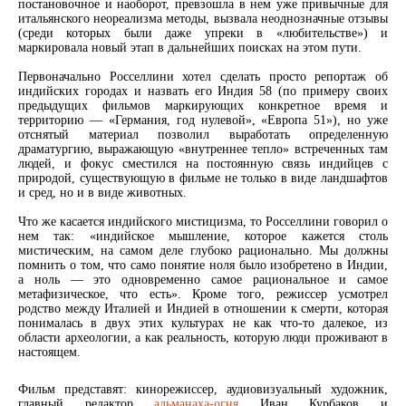
постановочное и наоборот, превзошла в нем уже привычные для
итальянского неореализма методы, вызвала неоднозначные отзывы
(среди которых были даже упреки в «любительстве») и
маркировала новый этап в дальнейших поисках на этом пути.
Первоначально Росселлини хотел сделать просто репортаж об
индийских городах и назвать его Индия 58 (по примеру своих
предыдущих фильмов маркирующих конкретное время и
территорию — «Германия, год нулевой», «Европа 51»), но уже
отснятый материал позволил выработать определенную
драматургию, выражающую «внутреннее тепло» встреченных там
людей, и фокус сместился на постоянную связь индийцев с
природой, существующую в фильме не только в виде ландшафтов
и сред, но и в виде животных.
Что же касается индийского мистицизма, то Росселлини говорил о
нем так: «индийское мышление, которое кажется столь
мистическим, на самом деле глубоко рационально. Мы должны
помнить о том, что само понятие ноля было изобретено в Индии,
а ноль — это одновременно самое рациональное и самое
метафизическое, что есть». Кроме того, режиссер усмотрел
родство между Италией и Индией в отношении к смерти, которая
понималась в двух этих культурах не как что-то далекое, из
области археологии, а как реальность, которую люди проживают в
настоящем.
Фильм представят: кинорежиссер, аудиовизуальный художник,
главный редактор
альманаха-огня
Иван Курбаков и