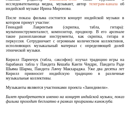
исследовательница медиа, музыкант, автор
телеграм-канала
об
индийской музыке Ирина Миронова.
После показа фильма состоится концерт индийской музыки в
котором примут участие:
Геннадий Лаврентьев (скрипка, табла, гитара):
мультиинструменталист, композитор, продюсер. В его арсенале
такие разноплановые инструменты, как скрипка, гитара и
перкуссия. Сотрудничает с огромным количеством коллективов,
исполняющих музыкальный материал с определяющей долей
этнической музыки.
Кирилл Паренчук (табла, саксофон): изучал традицию игры на
барабанах табла у Пандита Кешаба Канти Чоудри, Пандита Раде
Шьяма Шарма, Пандита Лаччу Макхараджа. Уже два десятка лет
Кирилл привносит индийскую традицию в различные
музыкальные коллективы.
Музыканты являются участниками проекта «Заиндивели».
Билет приобретается именно на концерт индийской музыки, показ
фильма проходит бесплатно в рамках программы киноклуба.