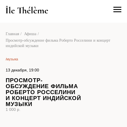
О нас
Посетит
Главная
/
Афиша
/
Просмотр-обсуждение фильма Роберто Росселини и концерт
индийской музыки
/музыка
13 декабря, 19:00
ПРОСМОТР-
ОБСУЖДЕНИЕ ФИЛЬМА
РОБЕРТО РОССЕЛИНИ
И КОНЦЕРТ ИНДИЙСКОЙ
МУЗЫКИ
1 000 р.