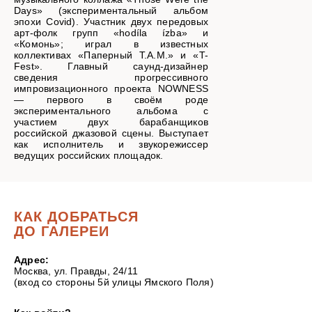
Days» (экспериментальный альбом
эпохи Covid). Участник двух передовых
арт-фолк групп «hodíla ízba» и
«Комонь»; играл в известных
коллективах «Паперный Т.А.М.» и «T-
Fest». Главный саунд-дизайнер
сведения прогрессивного
импровизационного проекта NOWNESS
— первого в своём роде
экспериментального альбома с
участием двух барабанщиков
российской джазовой сцены. Выступает
как исполнитель и звукорежиссер
ведущих российских площадок.
КАК ДОБРАТЬСЯ
ДО ГАЛЕРЕИ
Адрес:
Москва, ул. Правды, 24/11
(вход со стороны 5й улицы Ямского Поля)