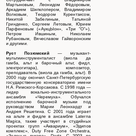
Мартыновым, Леонидом Фёдоровым,
Аркадием Шилклопером, Владимиром
Волковым, Теодором Курентзисом,
Никитой Забелиным, Татьяной
Гринденко, Сергеем Летовым, Юрием
Парфеновым («АукцЫон», «Три "О"»),
Петром Ившиным, Николаем
Рубановым, Вячеславом Гайворонским
и другими.
Руст Позюмский
— музыкант-
мультиинструменталист (виола да
гамба, альт и барочный альт, фидл,
электрогитара), композитор,
преподаватель (виола да гамба, альт). В
2000 году окончил Санкт-Петербургскую
государственную консерваторию имени
Н.А. Римского-Корсакова. С 1998 года —
лидер вокально-инструментального
ансамбля «Черемуха». Обучался
исполнению барочной музыки под
руководством Марии Леонхардт и
Андрея Решетина. С 2001 года играет
на альте и фидле в ансамбле Laterna
Magica, также участвует в студийных
проектах групп «Аквариум», «Эдипов
комплекс», Duty Free Zone Orchestra,
«Зеленые рукава», Dartz. С 2003 по