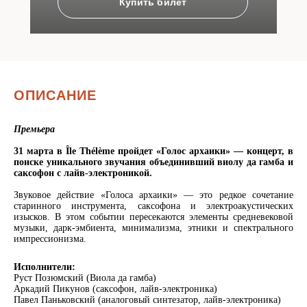
Купить билет
ОПИСАНИЕ
Премьера
31 марта в Île Thélème пройдет «Голос архаики» — концерт, в
поиске уникального звучания объединивший виолу да гамба и
саксофон с лайв-электроникой.
Звуковое действие «Голоса архаики» — это редкое сочетание
старинного инструмента, саксофона и электроакустических
изысков. В этом событии пересекаются элементы средневековой
музыки, дарк-эмбиента, минимализма, этники и спектрального
импрессионизма.
Исполнители:
Руст Позюмский (Виола да гамба)
Аркадий Пикунов (саксофон, лайв-электроника)
Павел Паньковский (аналоговый синтезатор, лайв-электроника)