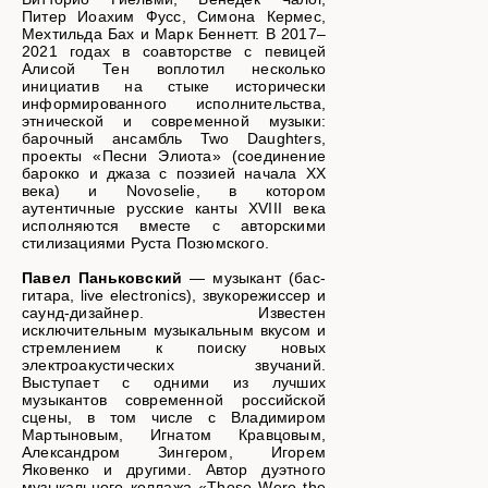
Питер Иоахим Фусс, Симона Кермес,
Мехтильда Бах и Марк Беннетт. В 2017–
2021 годах в соавторстве с певицей
Алисой Тен воплотил несколько
инициатив на стыке исторически
информированного исполнительства,
этнической и современной музыки:
барочный ансамбль Two Daughters,
проекты «Песни Элиота» (соединение
барокко и джаза с поэзией начала ХХ
века) и Novoselie, в котором
аутентичные русские канты XVIII века
исполняются вместе с авторскими
стилизациями Руста Позюмского.
Павел Паньковский
— музыкант (бас-
гитара, live electronics), звукорежиссер и
саунд-дизайнер. Известен
исключительным музыкальным вкусом и
стремлением к поиску новых
электроакустических звучаний.
Выступает с одними из лучших
музыкантов современной российской
сцены, в том числе c Владимиром
Мартыновым, Игнатом Кравцовым,
Александром Зингером, Игорем
Яковенко и другими. Автор дуэтного
музыкального коллажа «Those Were the