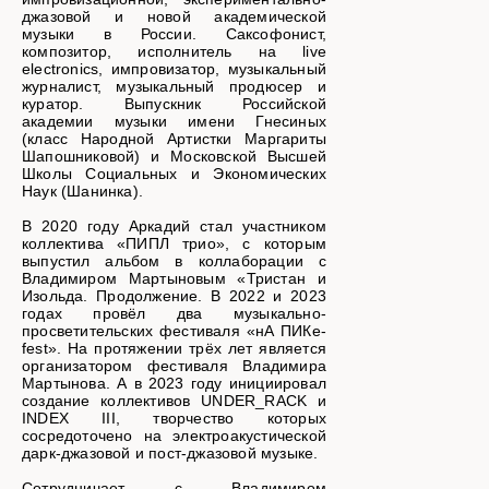
джазовой и новой академической
музыки в России. Саксофонист,
композитор, исполнитель на live
electronics, импровизатор, музыкальный
журналист, музыкальный продюсер и
куратор. Выпускник Российской
академии музыки имени Гнесиных
(класс Народной Артистки Маргариты
Шапошниковой) и Московской Высшей
Школы Социальных и Экономических
Наук (Шанинка).
В 2020 году Аркадий стал участником
коллектива «ПИПЛ трио», с которым
выпустил альбом в коллаборации с
Владимиром Мартыновым «Тристан и
Изольда. Продолжение. В 2022 и 2023
годах провёл два музыкально-
просветительских фестиваля «нА ПИКе-
fest». На протяжении трёх лет является
организатором фестиваля Владимира
Мартынова. А в 2023 году инициировал
создание коллективов UNDER_RACK и
INDEX III, творчество которых
сосредоточено на электроакустической
дарк-джазовой и пост-джазовой музыке.
Сотрудничает с Владимиром