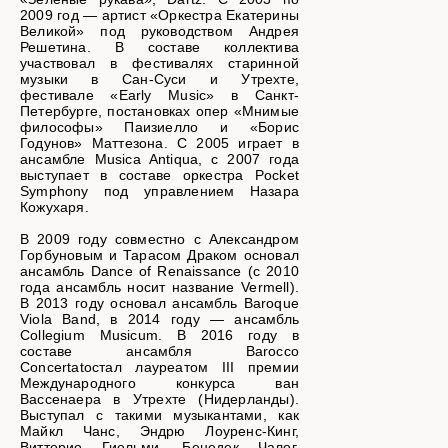
2009 год — артист «Оркестра Екатерины
Великой» под руководством Андрея
Решетина. В составе коллектива
участвовал в фестивалях старинной
музыки в Сан-Суси и Утрехте,
фестивале «Early Music» в Санкт-
Петербурге, постановках опер «Мнимые
философы» Паизиелло и «Борис
Годунов» Маттезона. С 2005 играет в
ансамбле Musica Antiqua, с 2007 года
выступает в составе оркестра Pocket
Symphony под управлением Назара
Кожухаря.
В 2009 году совместно с Александром
Горбуновым и Тарасом Драком основал
ансамбль Dance of Renaissance (с 2010
года ансамбль носит название Vermell).
В 2013 году основал ансамбль Baroque
Viola Band, в 2014 году — ансамбль
Collegium Мusicum. В 2016 году в
составе ансамбля Barocco
Concertatoстал лауреатом III премии
Международного конкурса ван
Вассенаера в Утрехте (Нидерланды).
Выступал с такими музыкантами, как
Майкл Чанс, Эндрю Лоуренс-Кинг,
Витторио Гиельми, Бенедек Чалог,