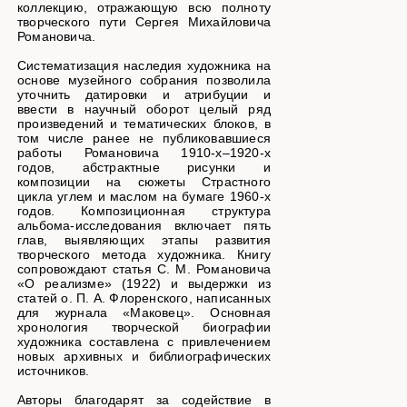
коллекцию, отражающую всю полноту
творческого пути Сергея Михайловича
Романовича.
Систематизация наследия художника на
основе музейного собрания позволила
уточнить датировки и атрибуции и
ввести в научный оборот целый ряд
произведений и тематических блоков, в
том числе ранее не публиковавшиеся
работы Романовича 1910-х–1920-х
годов, абстрактные рисунки и
композиции на сюжеты Страстного
цикла углем и маслом на бумаге 1960-х
годов. Композиционная структура
альбома-исследования включает пять
глав, выявляющих этапы развития
творческого метода художника. Книгу
сопровождают статья С. М. Романовича
«О реализме» (1922) и выдержки из
статей о. П. А. Флоренского, написанных
для журнала «Маковец». Основная
хронология творческой биографии
художника составлена с привлечением
новых архивных и библиографических
источников.
Авторы благодарят за содействие в