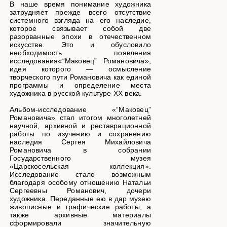
В наше время понимание художника
затрудняет прежде всего отсутствие
системного взгляда на его наследие,
которое связывает собой две
разорванные эпохи в отечественном
искусстве. Это и обусловило
необходимость появления
исследования«“Маковец” Романовича»,
идея которого — осмысление
творческого пути Романовича как единой
программы и определение места
художника в русской культуре XX века.
Альбом-исследование «“Маковец”
Романовича» стал итогом многолетней
научной, архивной и реставрационной
работы по изучению и сохранению
наследия Сергея Михайловича
Романовича в собрании
Государственного музея
«Царскосельская коллекция».
Исследование стало возможным
благодаря особому отношению Натальи
Сергеевны Романович, дочери
художника. Переданные ею в дар музею
живописные и графические работы, а
также архивные материалы
сформировали значительную