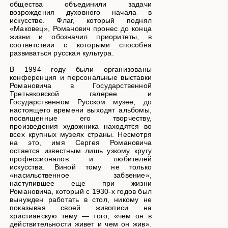
общества объединили задачи
возрождения духовного начала в
искусстве. Флаг, который поднял
«Маковец», Романович пронес до конца
жизни и обозначил приоритеты, в
соответствии с которыми способна
развиваться русская культура.
В 1994 году были организованы
конференция и персональные выставки
Романовича в Государственной
Третьяковской галерее и
Государственном Русском музее, до
настоящего времени выходят альбомы,
посвященные его творчеству,
произведения художника находятся во
всех крупных музеях страны. Несмотря
на это, имя Сергея Романовича
остается известным лишь узкому кругу
профессионалов и любителей
искусства. Виной тому не только
«насильственное забвение»,
наступившее еще при жизни
Романовича, который с 1930-х годов был
вынужден работать в стол, никому не
показывая своей живописи на
христианскую тему — того, «чем он в
действительности живет и чем он жив».