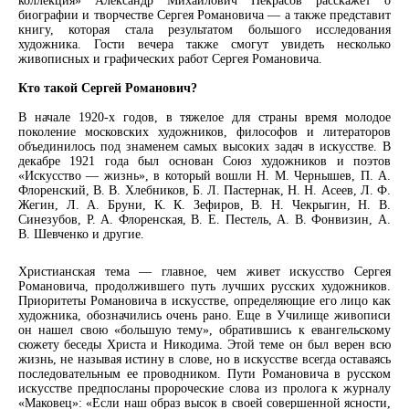
коллекция» Александр Михайлович Некрасов расскажет о
биографии и творчестве Сергея Романовича — а также представит
книгу, которая стала результатом большого исследования
художника. Гости вечера также смогут увидеть несколько
живописных и графических работ Сергея Романовича.
Кто такой Сергей Романович?
В начале 1920-х годов, в тяжелое для страны время молодое
поколение московских художников, философов и литераторов
объединилось под знаменем самых высоких задач в искусстве. В
декабре 1921 года был основан Союз художников и поэтов
«Искусство — жизнь», в который вошли Н. М. Чернышев, П. А.
Флоренский, В. В. Хлебников, Б. Л. Пастернак, Н. Н. Асеев, Л. Ф.
Жегин, Л. А. Бруни, К. К. Зефиров, В. Н. Чекрыгин, Н. В.
Синезубов, Р. А. Флоренская, В. Е. Пестель, А. В. Фонвизин, А.
В. Шевченко и другие.
Христианская тема — главное, чем живет искусство Сергея
Романовича, продолжившего путь лучших русских художников.
Приоритеты Романовича в искусстве, определяющие его лицо как
художника, обозначились очень рано. Еще в Училище живописи
он нашел свою «большую тему», обратившись к евангельскому
сюжету беседы Христа и Никодима. Этой теме он был верен всю
жизнь, не называя истину в слове, но в искусстве всегда оставаясь
последовательным ее проводником. Пути Романовича в русском
искусстве предпосланы пророческие слова из пролога к журналу
«Маковец»: «Если наш образ высок в своей совершенной ясности,