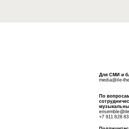
Для СМИ и б
media@ile-th
По вопроса
сотрудничес
музыкальны
ensemble@ile
+7 911 828 83
Подпишитес