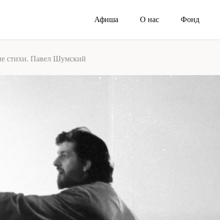
Афиша
О нас
Фонд
О 
гие стихи. Павел Шумский