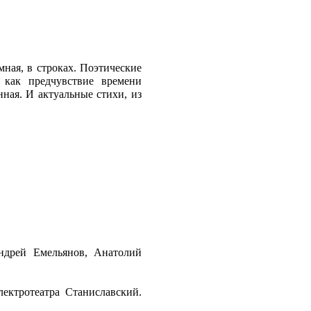
ная, в строках. Поэтические
 как предчувствие времени
ная. И актуальные стихи, из
.
ндрей Емельянов, Анатолий
ектротеатра Станиславский.