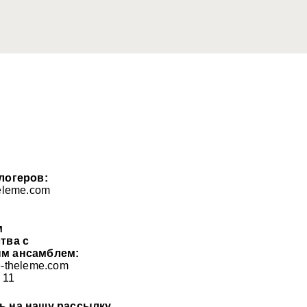
логеров:
eleme.com
м
тва с
м ансамблем:
-theleme.com
 11
ь на нашу рассылку