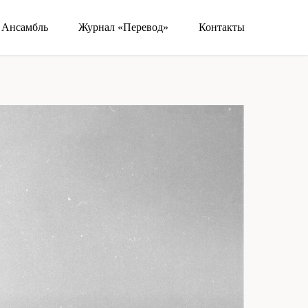
Ансамбль
Журнал «Перевод»
Контакты
нас
Посетителям
Афиша
Фонд
Видео