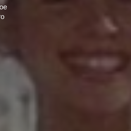
ое
го