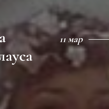
а
11 мар
лауса