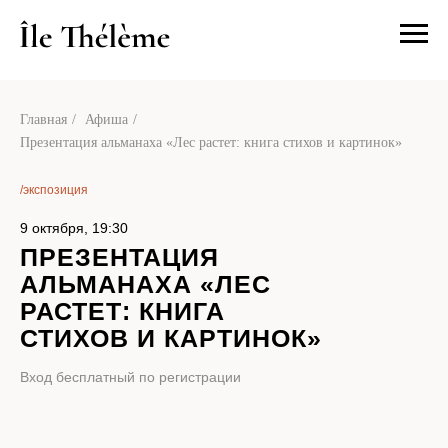
О нас
Посетит
Главная
/
Афиша
/
Презентация альманаха «Лес растет: книга стихов и картинок»
/экспозиция
9 октября, 19:30
ПРЕЗЕНТАЦИЯ
АЛЬМАНАХА «ЛЕС
РАСТЕТ: КНИГА
СТИХОВ И КАРТИНОК»
Вход бесплатный по регистрации