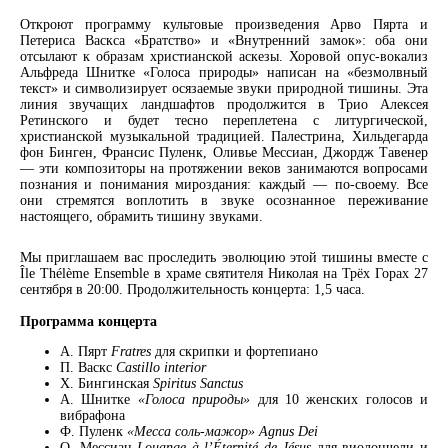
Откроют программу культовые произведения Арво Пярта и
Петериса Васкса «Братство» и «Внутренний замок»: оба они
отсылают к образам христианской аскезы. Хоровой опус-вокализ
Альфреда Шнитке «Голоса природы» написан на «безмолвный
текст» и символизирует осязаемые звуки природной тишины. Эта
линия звучащих ландшафтов продолжится в Трио Алексея
Ретинского и будет тесно переплетена с литургической,
христианской музыкальной традицией. Палестрина, Хильдегарда
фон Бинген, Франсис Пуленк, Оливье Мессиан, Джордж Тавенер
— эти композиторы на протяжении веков занимаются вопросами
познания и понимания мироздания: каждый — по-своему. Все
они стремятся воплотить в звуке осознанное переживание
настоящего, обрамить тишину звуками.
Мы приглашаем вас проследить эволюцию этой тишины вместе с
Île Thélème Ensemble в храме святителя Николая на Трёх Горах 27
сентября в 20:00. Продолжительность концерта: 1,5 часа.
Программа концерта
A. Пярт
Fratres
для скрипки и фортепиано
П. Васкс
Castillo interior
Х. Бингинская
Spiritus Sanctus
А. Шнитке
«Голоса природы»
для 10 женских голосов и
вибрафона
Ф. Пуленк
«Месса соль-мажор» Agnus Dei
O. Mессиан
Louange à l’Éternité de Jésus
для виолончели и