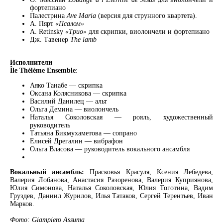
фортепиано
Палестрина
Ave Maria
(версия для струнного квартета).
A. Пярт
«Псалом»
А. Retinsky
«Трио»
для скрипки, виолончели и фортепиано
Дж. Тавенер
The lamb
Исполнители
Île Thélème Ensemble
:
Аяко Танабе — скрипка
Оксана Колясникова — скрипка
Василий Данилец — альт
Ольга Демина — виолончель
Наталья Соколовская — рояль, художественный
руководитель
Татьяна Бикмухаметова — сопрано
Елисей Дрегалин — вибрафон
Ольга Власова — руководитель вокального ансамбля
Вокальный ансамбль:
Прасковья Красуля, Ксения Лебедева,
Валерия Лобанова, Анастасия Разоренова, Валерия Куприянова,
Юлия Симонова, Наталья Соколовская, Юлия Тоготина, Вадим
Груздев, Даниил Журилов, Илья Татаков, Сергей Терентьев, Иван
Марков.
Фото: Giampiero Assuma