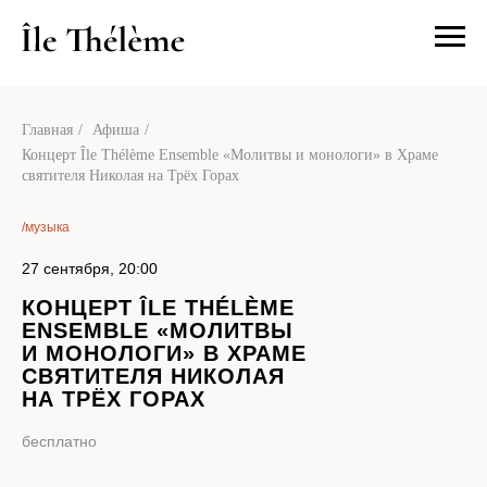
О нас
Посетит
Главная
/
Афиша
/
Концерт Île Thélème Ensemble «Молитвы и монологи» в Храме
святителя Николая на Трёх Горах
/музыка
27 сентября, 20:00
КОНЦЕРТ ÎLE THÉLÈME
ENSEMBLE «МОЛИТВЫ
И МОНОЛОГИ» В ХРАМЕ
СВЯТИТЕЛЯ НИКОЛАЯ
НА ТРЁХ ГОРАХ
бесплатно