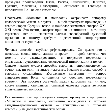
прозвучат произведения Пярта, Васкса, Бингинской, Шнитке,
Пуленка, Мессиана, Палестрины, Ретинского и Тавенера в
исполнении Île Thélème Ensemble.
Программа «Молитвы и монологи» очерчивает панораму
человеческой мысли в звуках — в ней прозвучат произведения
композиторов Средних веков и наиболее значимых авторов XX-
XXI веков. Это песни, которые пришли из тишины и в тишину
стремятся: все они являются частью своеобразной духовной
практики и потому требуют определенной концентрации
внимания от слушателя.
Человек способен глубоко рефлексировать. Он делает это с
помощью слова, цвета, линии и красок — порой кажется, что
именно это зафиксированное в искусстве переживание
оправдывает существование человеческой цивилизации в целом.
Однако именно музыка способна выразить непроизносимое так
точно, как ни один из видов искусства. Именно музыка способна
выражать сложнейшие абстрактные категории — вопрос
существования Бога, отношения со смертью, переживание
времени. Эта простота созвучий, между которыми нет ничего,
кроме тишины, становится попыткой человека задать вечности
волнующие его вопросы.
Все композиторы, произведения которых прозвучат в программе
«Молитвы и монологи», осознанно обращаются к истокам
западно-европейской музыки — григорианике и хоровым
композициям допалестриновской эпохи.