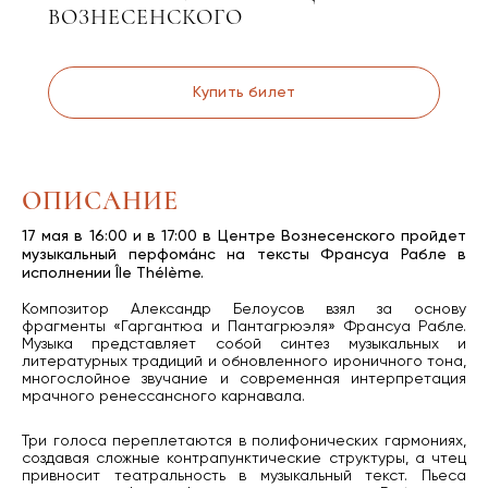
ВОЗНЕСЕНСКОГО
Купить билет
ОПИСАНИЕ
17 мая в 16:00 и в 17:00 в Центре Вознесенского пройдет
музыкальный перфомáнс на тексты Франсуа Рабле в
исполнении Île Thélème.
Композитор Александр Белоусов взял за основу
фрагменты «Гаргантюа и Пантагрюэля» Франсуа Рабле.
Музыка представляет собой синтез музыкальных и
литературных традиций и обновленного ироничного тона,
многослойное звучание и современная интерпретация
мрачного ренессансного карнавала.
Три голоса переплетаются в полифонических гармониях,
создавая сложные контрапунктические структуры, а чтец
привносит театральность в музыкальный текст. Пьеса