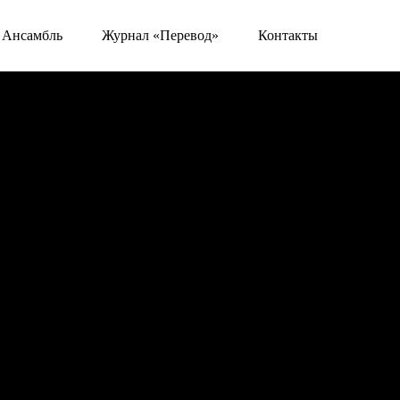
Ансамбль
Журнал «Перевод»
Контакты
нас
Посетителям
Афиша
Фонд
Видео