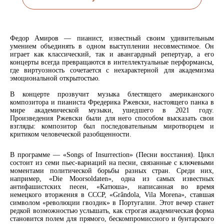
Федор Амиров — пианист, известный своим удивительным
умением объединять в одном выступлении несовместимое. Он
играет как классический, так и авангардный репертуар, а его
концерты всегда превращаются в интеллектуальные перформансы,
где виртуозность сочетается с нехарактерной для академизма
эмоциональной открытостью.
В концерте прозвучит музыка блестящего американского
композитора и пианиста Фредерика Ржевски, настоящего панка в
мире академической музыки, ушедшего в 2021 году.
Произведения Ржевски были для него способом высказать свои
взгляды: композитор был последовательным миротворцем и
критиком человеческой разобщенности.
В программе — «Songs of Insurrection» (Песни восстания). Цикл
состоит из семи пьес-вариаций на песни, связанные с ключевыми
моментами политической борьбы разных стран. Среди них,
например, «Die Moorsoldaten», одна из самых известных
антифашистских песен, «Катюша», написанная во время
немецкого вторжения в СССР, «Grândola, Vila Morena», ставшая
символом «революции гвоздик» в Португалии. Этот вечер станет
редкой возможностью услышать, как строгая академическая форма
становится полем для прямого, бескомпромиссного и бунтарского