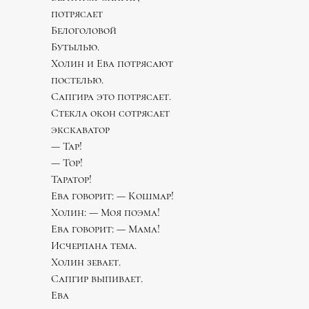
потрясает
Белоголовой
Бутылью.
Холин и Ева потрясают
постелью.
Сапгира это потрясает.
Стекла окон сотрясает
экскаватор
— Тар!
— Тор!
Таратор!
Ева говорит: — Кошмар!
Холин: — Моя поэма!
Ева говорит: — Мама!
Исчерпана тема.
Холин зевает.
Сапгир выпивает.
Ева