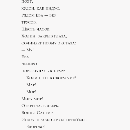
поэт,
худой, как индус.
Рядом Ева — без
трусов.
Шесть часов.
Холин, закрыв глаза,
сочиняет поэму экстаза:
— Му!
Ева
лениво
повернулась к нему:
— Холин, ты в своем уме?
— Мар!
— Мор!
Миру мир! —
Открылась дверь.
Вошел Сапгир.
Индус приветствует приятеля:
— Здорово!