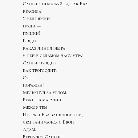
Сапгир, полюбуйся, как Ева
красива!
У бедняжки
груди —
пушки!
Гляди,
какая линия бедра
у ней в седьмом часу утра!
Сапгир глядит,
как троглодит:
Он —
поражен!
Мелькнул за углом...
Бежит в магазин...
Между тем,
Игорь и Ева занялись тем,
чем занимался с Евой
Адам.
Вернулся Сапгир,