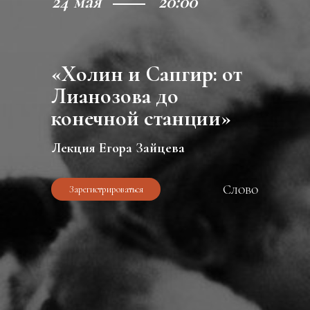
24 мая
20:00
«Холин и Сапгир: от
Лианозова до
конечной станции»
Лекция Егора Зайцева
Слово
Зарегистрироваться